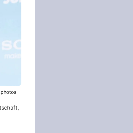
itphotos
tschaft,
n