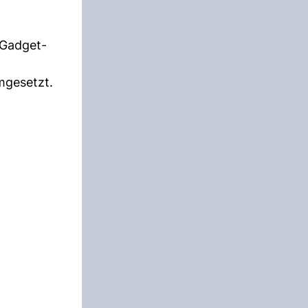
 Gadget-
mgesetzt.