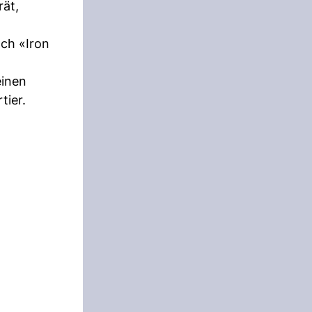
rät,
och «Iron
einen
tier.