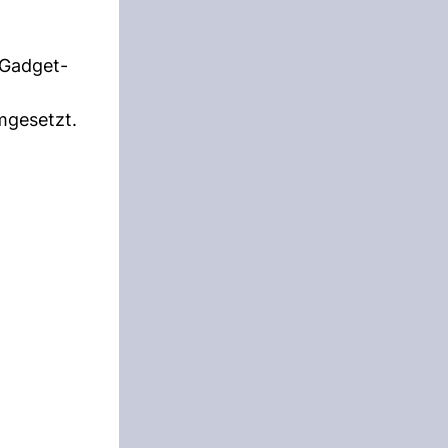
 Gadget-
mgesetzt.