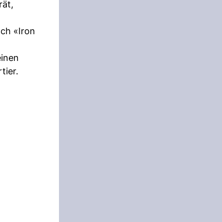
rät,
och «Iron
einen
tier.