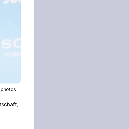
itphotos
tschaft,
n