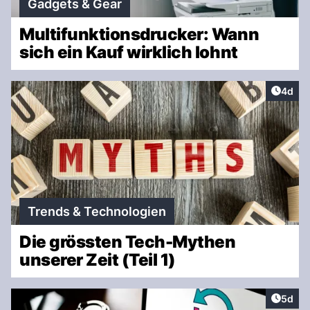
Gadgets & Gear
Multifunktionsdrucker: Wann
sich ein Kauf wirklich lohnt
Artike
4d
Trends & Technologien
Die grössten Tech-Mythen
unserer Zeit (Teil 1)
Artike
5d