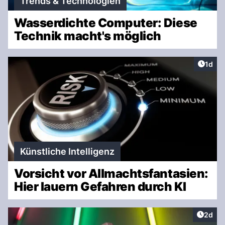
Trends & Technologien
Wasserdichte Computer: Diese
Technik macht's möglich
Artike
1d
Künstliche Intelligenz
Vorsicht vor Allmachtsfantasien:
Hier lauern Gefahren durch KI
Artike
2d