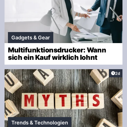
Gadgets & Gear
Multifunktionsdrucker: Wann
sich ein Kauf wirklich lohnt
Artike
2d
Trends & Technologien