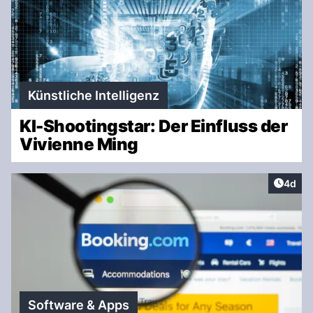
Künstliche Intelligenz
KI-Shootingstar: Der Einfluss der
Vivienne Ming
Artike
4d
Software & Apps