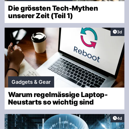
Die grössten Tech-Mythen
unserer Zeit (Teil 1)
Artike
3d
Gadgets & Gear
Warum regelmässige Laptop-
Neustarts so wichtig sind
Artike
4d