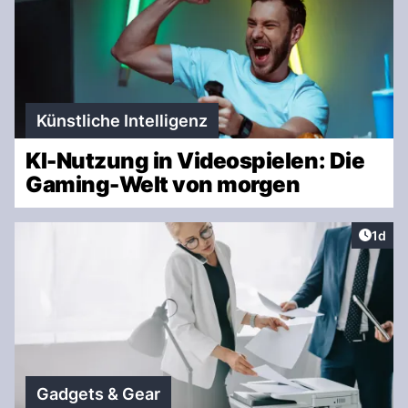
Künstliche Intelligenz
KI-Nutzung in Videospielen: Die
Gaming-Welt von morgen
Artike
1d
Gadgets & Gear