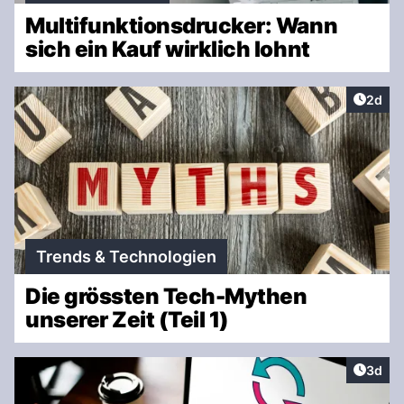
Multifunktionsdrucker: Wann
sich ein Kauf wirklich lohnt
Artike
2d
Trends & Technologien
Die grössten Tech-Mythen
unserer Zeit (Teil 1)
Artike
3d