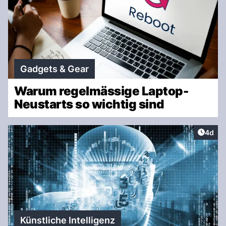
Gadgets & Gear
Warum regelmässige Laptop-
Neustarts so wichtig sind
Artike
4d
Künstliche Intelligenz