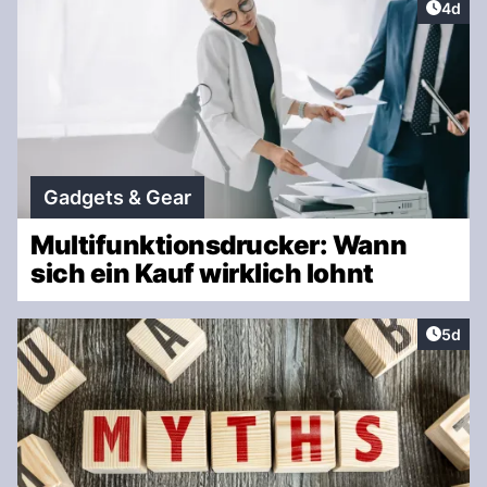
Artike
4d
Gadgets & Gear
Multifunktionsdrucker: Wann
sich ein Kauf wirklich lohnt
Artike
5d