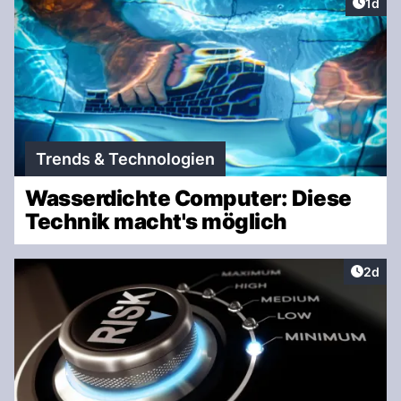
Artike
1d
Trends & Technologien
Wasserdichte Computer: Diese
Technik macht's möglich
Artike
2d