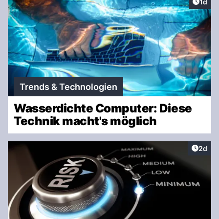
Artike
1d
Trends & Technologien
Wasserdichte Computer: Diese
Technik macht's möglich
Artike
2d