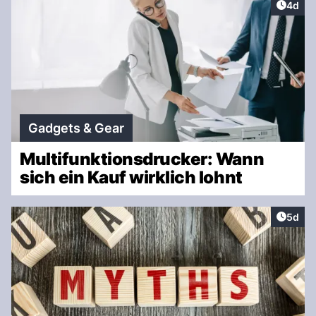
Artike
4d
Gadgets & Gear
Multifunktionsdrucker: Wann
sich ein Kauf wirklich lohnt
Artike
5d