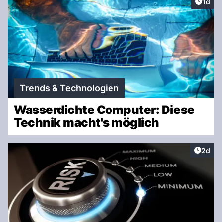
Artike
1d
Trends & Technologien
Wasserdichte Computer: Diese
Technik macht's möglich
Artike
2d