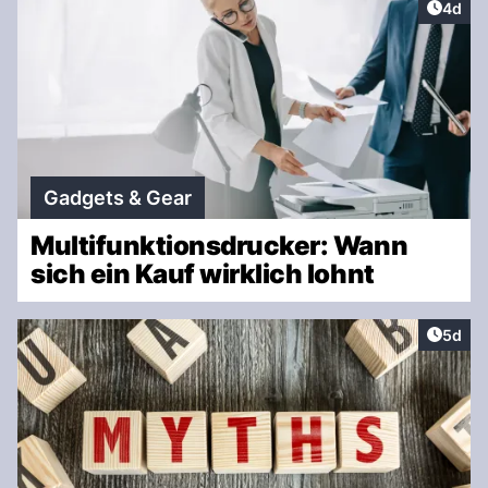
Artike
4d
Gadgets & Gear
Multifunktionsdrucker: Wann
sich ein Kauf wirklich lohnt
Artike
5d